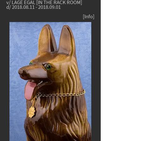
v/ LAGE EGAL [IN THE RACK ROOM]
d/
2018.08.11
-
2018.09.01
[
Info
]