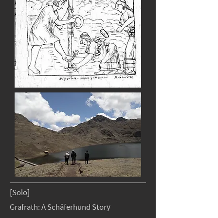
[Solo]
Grafrath: A Schäferhund Story