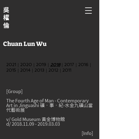
吳
權
倫
Chuan Lun Wu
2021
｜
2020
｜
2019
｜
2018
｜
2017
｜
2016
｜
2015
｜
2014
｜
2013
｜
2012
｜
2011
[Group]
The Fourth Age of Man - Contemporary
Art in Jinguashi 礦‧事‧紀-水金九礦山當
代藝術展
v/ Gold Museum 黃金博物館
d/
2018.11.09
-
2019.03.03
[
Info
]