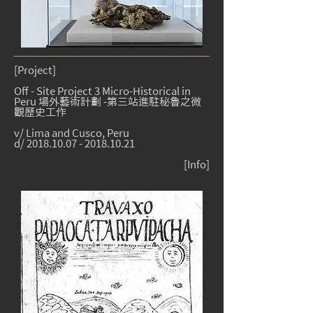
[Project]
Off - Site Project 3 Micro-Historical in
Peru 場外藝術計劃 -第三站進駐秘魯之微
觀歷史工作
v/ Lima and Cusco, Peru
d/
2018.10.07
-
2018.10.21
[Info]