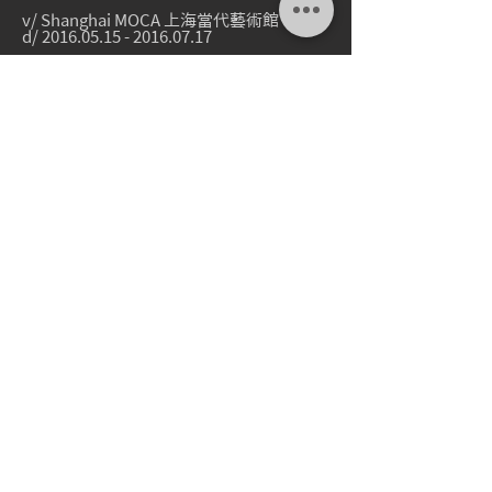
v/ Shanghai MOCA 上海當代藝術館
d/
2016.05.15 - 2016.07.17
[Info][
Press1
][
Press2
]