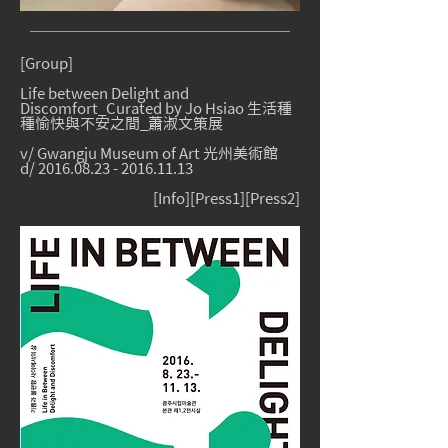
[Group]
Life between Delight and
Discomfort_Curated by
Jo Hsiao
生活種
種愉快與不安之間_蕭淑文策展
v/ Gwangju Museum of Art 光州美術館
d/
2016.08.23 - 2016.11.13
[I
nfo
][
Press1
]
[Press2]