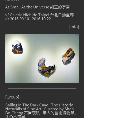
As Small As the Universe 如豆的宇宙
v/ Galerie Nichido Taipei 台北日動畫廊
d/
2016.09.10 - 2016.10.22
[
Info
]
[Group]
Sailing In The Dark Cave - The Historia
Naturalis of Sino Art_Curated by Shen
Bo-Cheng 石匱夜航 - 華人的藝術博物學_
沈伯丞策展