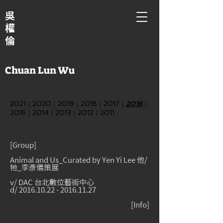
吳
權
倫
Chuan Lun Wu
2021
｜
2020
｜
2019
｜
2018
｜
2017
｜
2016
｜
2015
｜
2014
｜
2013
｜
2012
｜
2011
[Group]
Animal and Us_Curated by Yen Yi Lee 他/
牠_李彥儀策展
v/ DAC 台北數位藝術中心
d/
2016.10.22 - 2016.11.27
[
Info
]