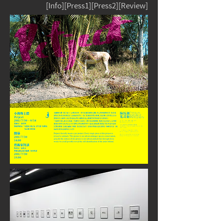
[
Info
][
Press1
][
Press2
][
Review
]