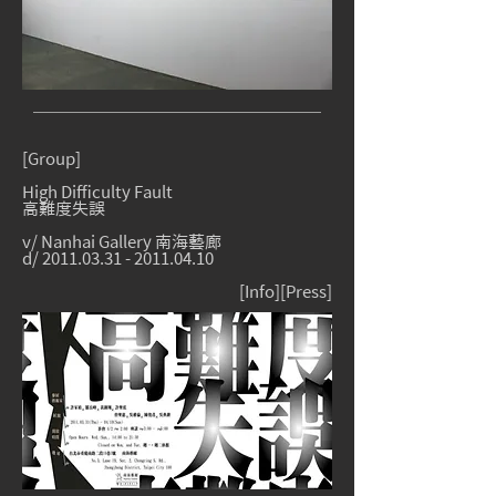
[Group]
High Difficulty Fault
高難度失誤
v/ Nanhai Gallery 南海藝廊
d/
2011.03.31
-
2011.04.10
[Info][
Press
]