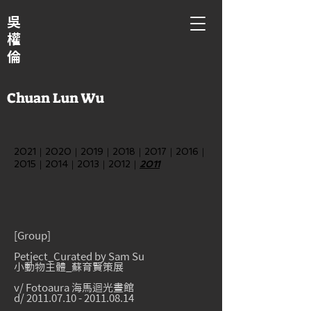
吳
權
倫
Chuan Lun Wu
2021
｜
2020
｜
2019
｜
2018
｜
2017
｜
2016
｜
2015
｜
2014
｜
2013
｜
2012
｜
2011
[Group]
Petject_Curated by Sam Su
小動物主體_蘇育賢策展
v/ Fotoaura 海馬迴光畫館
d/
2011.07.10
-
2011.08.14