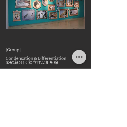
[Group]
Condensation & Differentiation
凝結與分化-獨立作品相對論
v/ King Car Art Center 金車藝術中心
d/
2011.01.22
-
2011.03.06
[
Info
]