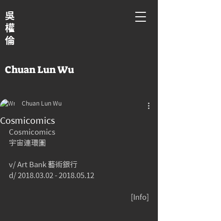
吳
權
倫
Chuan Lun Wu
Chuan Lun Wu
Cosmicomics
Cosmicomics 
宇宙連環圖
v/ Art Bank 藝術銀行
d/ 2018.03.02 - 2018.05.12
[Info]